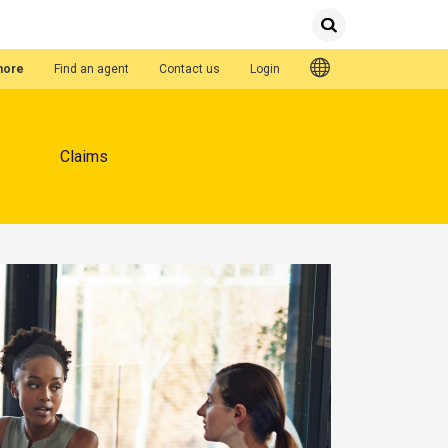
Submit
Search
Quick Links
hore
Find an agent
Contact us
Login
Claims