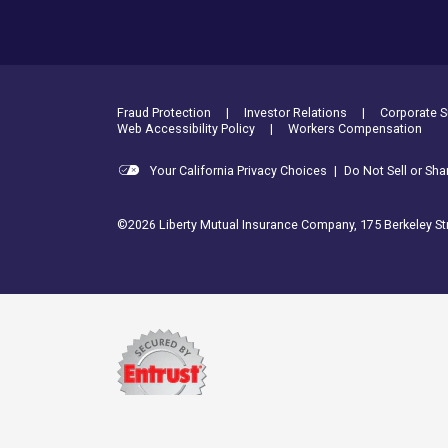
Footer Utility Links
Fraud Protection
Investor Relations
Corporate Su
Web Accessibility Policy
Workers Compensation
Your California Privacy Choices
|
Do Not Sell or Sh
©2026 Liberty Mutual Insurance Company, 175 Berkeley Str
Entrust