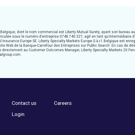
en Belgique, dont le nom commercial est Liberty Mutual Surety, ayant son bureau a
culée sous le numéro d’entreprise 0748.740.327, agit en tant qu’intermédiaire 
 Insurance Europe SE. Liberty Specialty Markets Europe S.à.r.l. Belgique est enre
 site Web de la Banque-Carrefour des Entreprises sur Public Search. En cas de dé
yée directement au Customer Outcomes Manager, Liberty Specialty Markets 20 Fen
algroup.com.
Contact us
Careers
Login